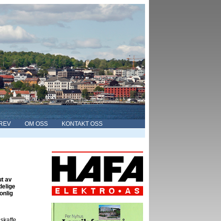
REV
OM OSS
KONTAKT OSS
ut av
delige
onlig
 skaffe