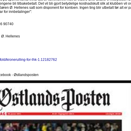
ngene bli tilbakebetalt. Det vil bli gjort betydelige kostnadskutt slik at klubben vil o
ren Ø. Hellenes satt som disponent for kontoen. Ingen ting blir utbetalt før alt er på
r for innbetalinger":
56 90740
 Ø. Hellenes
old/kronerulling-for-lhk-1.12182762
acebook - Østlandsposten