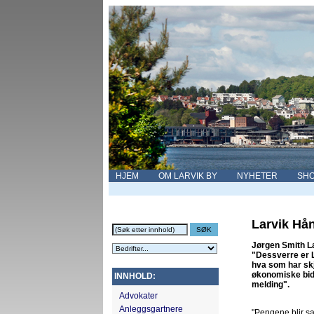
HJEM
OM LARVIK BY
NYHETER
SHO
Larvik Hån
Jørgen Smith La
"Dessverre er L
hva som har skj
økonomiske bidr
INNHOLD:
melding".
Advokater
Anleggsgartnere
"Pengene blir sat