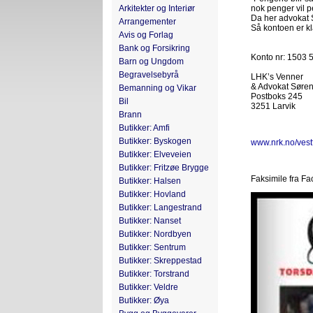
Arkitekter og Interiør
nok penger vil pe
Da her advokat Sø
Arrangementer
Så kontoen er kla
Avis og Forlag
Bank og Forsikring
Konto nr: 1503 
Barn og Ungdom
Begravelsebyrå
LHK’s Venner
& Advokat Søren
Bemanning og Vikar
Postboks 245
Bil
3251 Larvik
Brann
Butikker: Amfi
Butikker: Byskogen
www.nrk.no/vestf
Butikker: Elveveien
Butikker: Fritzøe Brygge
Faksimile fra F
Butikker: Halsen
Butikker: Hovland
Butikker: Langestrand
Butikker: Nanset
Butikker: Nordbyen
Butikker: Sentrum
Butikker: Skreppestad
Butikker: Torstrand
Butikker: Veldre
Butikker: Øya