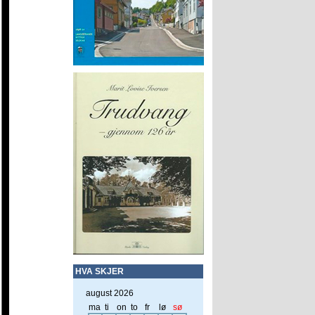
HVA SKJER
august 2026
ma
ti
on
to
fr
lø
sø