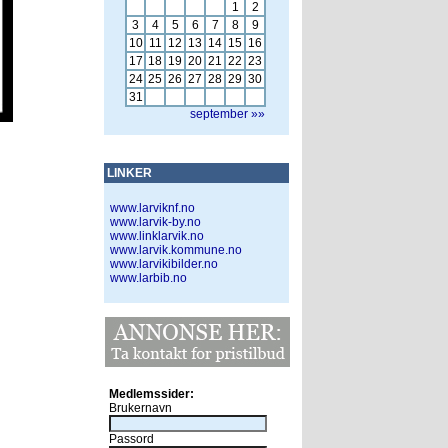
1
2
3
4
5
6
7
8
9
10
11
12
13
14
15
16
17
18
19
20
21
22
23
24
25
26
27
28
29
30
31
september »»
LINKER
www.larviknf.no
www.larvik-by.no
www.linklarvik.no
www.larvik.kommune.no
www.larvikibilder.no
www.larbib.no
Medlemssider:
Brukernavn
Passord