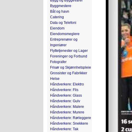
Bygg og Byggevarer
Byggmestere
Båt og havn
Catering
Data og Telefoni
Eiendom
Eiendomsmeglere
Entreprenører og
Ingeniører
Flyttetjenester og Lager
Foreninger og Forbund
Fotografer
Frisør og Skjønnhetspleie
Grossister og Fabrikker
Helse
Håndverkere: Elektro
Håndverkere: Flis
Håndverkere: Glass
Håndverkere: Gulv
Håndverkere: Malere
Håndverkere: Murere
Håndverkere: Rørleggere
Håndverkere: Snekkere
Håndverkere: Tak