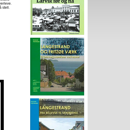
verleve.
 stell.