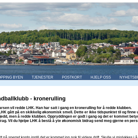
PPING BYEN
TJENESTER
POSTKORT
HJELP OSS
NYHETSB
dballklubb - kronerulling
rsen vil redde LHK. Han har satt i gang en kronerulling for å redde klubben.
HK gått på en skikkelig økonomisk smell. Dette er ikke tidspunktet til og finne 
edd, men å redde klubben. Oppryddingen er godt i gang og det er kommet bety
ag. Vil du hjelpe LHK å bestå å yte økonomisk bidrag send meg gjerne en pers
t på sperret konto inntil det er kommet inn nok til videre drift. Skulle vi mislykkes i å