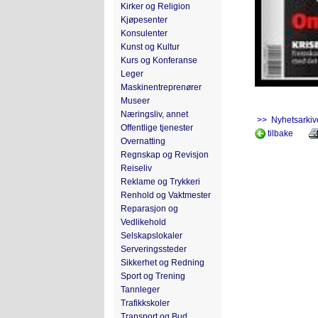
Kirker og Religion
Kjøpesenter
Konsulenter
Kunst og Kultur
Kurs og Konferanse
Leger
Maskinentreprenører
Museer
Næringsliv, annet
>> Nyhetsarkiv
Offentlige tjenester
tilbake
Overnatting
Regnskap og Revisjon
Reiseliv
Reklame og Trykkeri
Renhold og Vaktmester
Reparasjon og
Vedlikehold
Selskapslokaler
Serveringssteder
Sikkerhet og Redning
Sport og Trening
Tannleger
Trafikkskoler
Transport og Bud