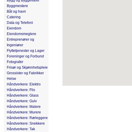
Bygg og Byggevarer
Byggmestere
Båt og havn
Catering
Data og Telefoni
Eiendom
Eiendomsmeglere
Entreprenører og
Ingeniører
Flyttetjenester og Lager
Foreninger og Forbund
Fotografer
Frisør og Skjønnhetspleie
Grossister og Fabrikker
Helse
Håndverkere: Elektro
Håndverkere: Flis
Håndverkere: Glass
Håndverkere: Gulv
Håndverkere: Malere
Håndverkere: Murere
Håndverkere: Rørleggere
Håndverkere: Snekkere
Håndverkere: Tak