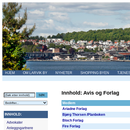
HJEM
OM LARVIK BY
NYHETER
SHOPPING BYEN
TJENE
Innhold: Avis og Forlag
Medlem
Ariadne Forlag
INNHOLD:
Bjørg Thorsen /Planboken
Bloch Forlag
Advokater
Fire Forlag
Anleggsgartnere