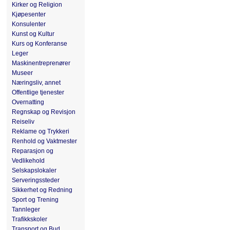
Kirker og Religion
Kjøpesenter
Konsulenter
Kunst og Kultur
Kurs og Konferanse
Leger
Maskinentreprenører
Museer
Næringsliv, annet
Offentlige tjenester
Overnatting
Regnskap og Revisjon
Reiseliv
Reklame og Trykkeri
Renhold og Vaktmester
Reparasjon og
Vedlikehold
Selskapslokaler
Serveringssteder
Sikkerhet og Redning
Sport og Trening
Tannleger
Trafikkskoler
Transport og Bud