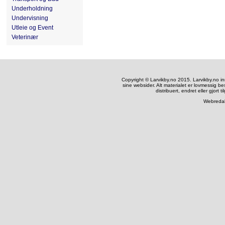
Underholdning
Undervisning
Utleie og Event
Veterinær
Copyright © Larvikby.no 2015. Larvikby.no inneh
sine websider. Alt materialet er lovmessig be
distribuert, endret eller gjort t
Webredak