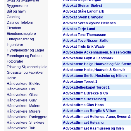
Bygg og Byggevarer
Advokat Steinar Sjølyst
Byggmestere
Båt og havn
Advokat Ståle Landmark
Catering
Advokat Svein Drangeid
Data og Telefoni
Advokat Søren Øyvind Hellenes
Eiendom
Advokat Terje Lund
Eiendomsmeglere
Advokat Tone Thomassen
Entreprenører og
Advokat Tove Nissen-Sollie
Ingeniører
Advokat Truls Erik Waale
Flyttetjenester og Lager
Advokatene Ackenhausem, Nissen-Solli
Foreninger og Forbund
Advokatene Foyn & Landmark
Fotografer
Advokatene Helge Haatveit og Sile Stenv
Frisør og Skjønnhetspleie
Advokatene Holte, Haatveit & Stenvik
Grossister og Fabrikker
Advokatene Sørlie, Nesheim og Nilsen
Helse
Advokatene Torget 1
Håndverkere: Elektro
Advokatfelleskapet Torget 1
Håndverkere: Flis
Advokatfirma Brekke & Co
Håndverkere: Glass
Advokatfirma Hesselberg
Håndverkere: Gulv
Advokatfirma Olav Hana
Håndverkere: Malere
Advokatfirmaet Berglie & Villum
Håndverkere: Murere
Advokatfirmaet Hellenes, Aune, Sveen &
Håndverkere: Rørleggere
Håndverkere: Snekkere
Advokatfirmaet Høivang
Håndverkere: Tak
Advokatfirmaet Rasmussen og Ihlen