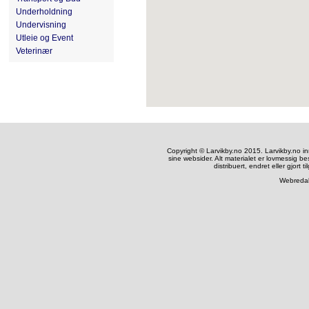
Underholdning
Undervisning
Utleie og Event
Veterinær
Copyright © Larvikby.no 2015. Larvikby.no inneh
sine websider. Alt materialet er lovmessig be
distribuert, endret eller gjort t
Webredak