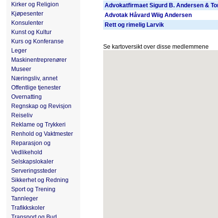
Kirker og Religion
Advokatfirmaet Sigurd B. Andersen & T
Kjøpesenter
Advotak Håvard Wiig Andersen
Konsulenter
Rett og rimelig Larvik
Kunst og Kultur
Kurs og Konferanse
Se kartoversikt over disse medlemmene
Leger
Maskinentreprenører
Museer
Næringsliv, annet
Offentlige tjenester
Overnatting
Regnskap og Revisjon
Reiseliv
Reklame og Trykkeri
Renhold og Vaktmester
Reparasjon og
Vedlikehold
Selskapslokaler
Serveringssteder
Sikkerhet og Redning
Sport og Trening
Tannleger
Trafikkskoler
Transport og Bud