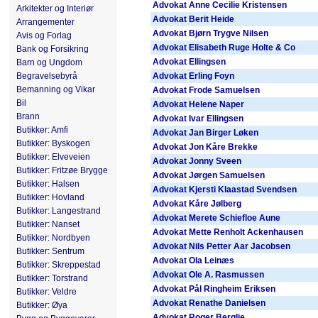
Advokat Anne Cecilie Kristensen
Arkitekter og Interiør
Advokat Berit Heide
Arrangementer
Advokat Bjørn Trygve Nilsen
Avis og Forlag
Advokat Elisabeth Ruge Holte & Co
Bank og Forsikring
Advokat Ellingsen
Barn og Ungdom
Begravelsebyrå
Advokat Erling Foyn
Bemanning og Vikar
Advokat Frode Samuelsen
Bil
Advokat Helene Naper
Brann
Advokat Ivar Ellingsen
Butikker: Amfi
Advokat Jan Birger Løken
Butikker: Byskogen
Advokat Jon Kåre Brekke
Butikker: Elveveien
Advokat Jonny Sveen
Butikker: Fritzøe Brygge
Advokat Jørgen Samuelsen
Butikker: Halsen
Advokat Kjersti Klaastad Svendsen
Butikker: Hovland
Advokat Kåre Jølberg
Butikker: Langestrand
Advokat Merete Schiefloe Aune
Butikker: Nanset
Advokat Mette Renholt Ackenhausen
Butikker: Nordbyen
Advokat Nils Petter Aar Jacobsen
Butikker: Sentrum
Advokat Ola Leinæs
Butikker: Skreppestad
Advokat Ole A. Rasmussen
Butikker: Torstrand
Advokat Pål Ringheim Eriksen
Butikker: Veldre
Advokat Renathe Danielsen
Butikker: Øya
Advokat Roger Berglie