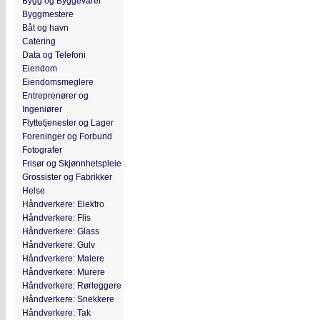
Bygg og Byggevarer
Byggmestere
Båt og havn
Catering
Data og Telefoni
Eiendom
Eiendomsmeglere
Entreprenører og
Ingeniører
Flyttetjenester og Lager
Foreninger og Forbund
Fotografer
Frisør og Skjønnhetspleie
Grossister og Fabrikker
Helse
Håndverkere: Elektro
Håndverkere: Flis
Håndverkere: Glass
Håndverkere: Gulv
Håndverkere: Malere
Håndverkere: Murere
Håndverkere: Rørleggere
Håndverkere: Snekkere
Håndverkere: Tak