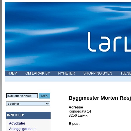
HJEM
OM LARVIK BY
NYHETER
SHOPPING BYEN
TJEN
Byggmester Morten Røsj
Adresse
Kongegata 14
INNHOLD:
3256 Larvik
Advokater
E-post
Anleggsgartnere