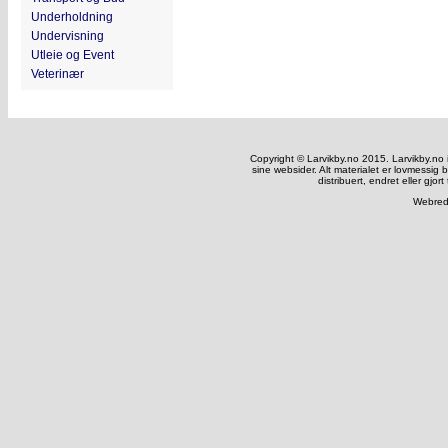
Underholdning
Undervisning
Utleie og Event
Veterinær
Copyright © Larvikby.no 2015. Larvikby.no inn
sine websider. Alt materialet er lovmessig 
distribuert, endret eller gjort
Webred