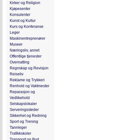
Kirker og Religion
Kjøpesenter
Konsulenter
Kunst og Kultur
Kurs og Konferanse
Leger
Maskinentreprenører
Museer
Næringsliv, annet
Offentlige tjenester
Overnatting
Regnskap og Revisjon
Reiseliv
Reklame og Trykkeri
Renhold og Vaktmester
Reparasjon og
Vedlikehold
Selskapslokaler
Serveringssteder
Sikkerhet og Redning
Sport og Trening
Tannleger
Trafikkskoler
Transport og Bud